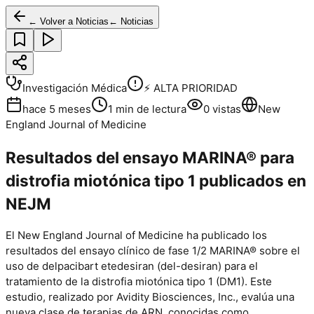
← Volver a Noticias
← Noticias
Investigación Médica
⚡ ALTA PRIORIDAD
hace 5 meses
1
min de lectura
0
vistas
New
England Journal of Medicine
Resultados del ensayo MARINA® para
distrofia miotónica tipo 1 publicados en
NEJM
El New England Journal of Medicine ha publicado los
resultados del ensayo clínico de fase 1/2 MARINA® sobre el
uso de delpacibart etedesiran (del-desiran) para el
tratamiento de la distrofia miotónica tipo 1 (DM1). Este
estudio, realizado por Avidity Biosciences, Inc., evalúa una
nueva clase de terapias de ARN, conocidas como