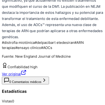
significativo, ya que actualmente no existen tratamientos
que modifiquen el curso de la DM1. La publicación en NEJM
destaca la importancia de estos hallazgos y su potencial para
transformar el tratamiento de esta enfermedad debilitante.
Además, el uso de AOCs™ representa una nueva clase de
terapias de ARN que podrían aplicarse a otras enfermedades
genéticas.
#
distrofia miotónica
#
delpacibart etedesiran
#
ARN
terapias
#
ensayo clínico
#
AOCs
Fuente:
New England Journal of Medicine
Confiabilidad
high
Ver original
0
Comentarios médicos
Estadísticas
Vistas
0