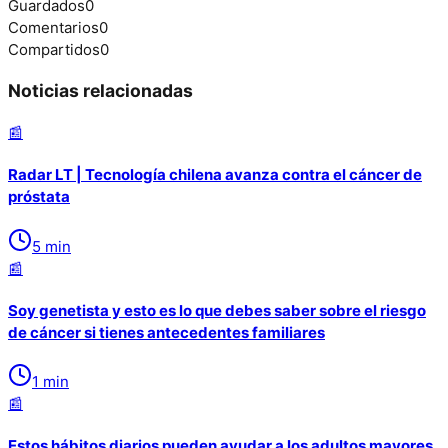
Guardados
0
Comentarios
0
Compartidos
0
Noticias relacionadas
📰
Radar LT | Tecnología chilena avanza contra el cáncer de
próstata
5
min
📰
Soy genetista y esto es lo que debes saber sobre el riesgo
de cáncer si tienes antecedentes familiares
1
min
📰
Estos hábitos diarios pueden ayudar a los adultos mayores