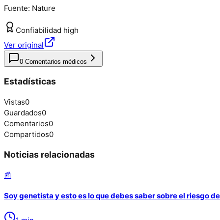
Fuente:
Nature
Confiabilidad
high
Ver original
0
Comentarios médicos
Estadísticas
Vistas
0
Guardados
0
Comentarios
0
Compartidos
0
Noticias relacionadas
📰
Soy genetista y esto es lo que debes saber sobre el riesgo d