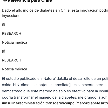
Relevancia para Chile
Dado el alto índice de diabetes en Chile, esta innovación pod
inyecciones.
📰
RESEARCH
Noticia médica
📰
RESEARCH
Noticia médica
El estudio publicado en 'Nature' detalla el desarrollo de un p
óxido-N,N-dimetilamino)etil metacrilato], es altamente permeabl
demostrado que este método no solo es efectivo para la insuli
podría transformar el manejo de la diabetes, mejorando la adhe
#
insulina
#
administración transdérmica
#
polímero
#
diabetes
#
tr