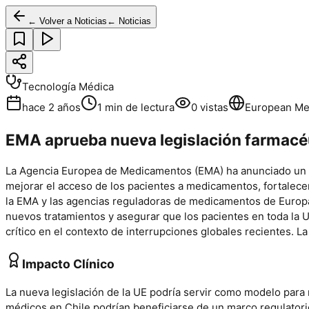
← Volver a Noticias
← Noticias
Tecnología Médica
hace 2 años
1
min de lectura
0
vistas
European Me
EMA aprueba nueva legislación farmacéut
La Agencia Europea de Medicamentos (EMA) ha anunciado un acu
mejorar el acceso de los pacientes a medicamentos, fortalece
la EMA y las agencias reguladoras de medicamentos de Europa se
nuevos tratamientos y asegurar que los pacientes en toda la 
crítico en el contexto de interrupciones globales recientes. 
Impacto Clínico
La nueva legislación de la UE podría servir como modelo para
médicos en Chile podrían beneficiarse de un marco regulatori