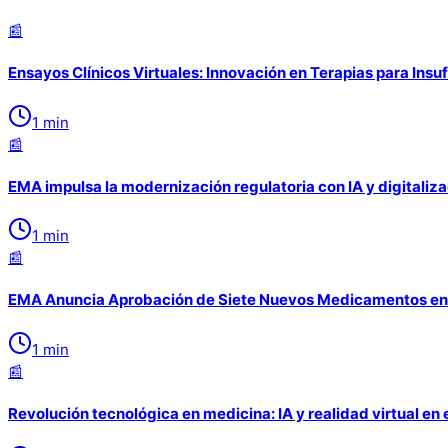
📰
Ensayos Clínicos Virtuales: Innovación en Terapias para Insu
1
min
📰
EMA impulsa la modernización regulatoria con IA y digitaliz
1
min
📰
EMA Anuncia Aprobación de Siete Nuevos Medicamentos en
1
min
📰
Revolución tecnológica en medicina: IA y realidad virtual e