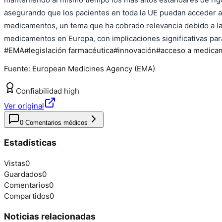
asegurando que los pacientes en toda la UE puedan acceder a
medicamentos, un tema que ha cobrado relevancia debido a las
medicamentos en Europa, con implicaciones significativas para 
#
EMA
#
legislación farmacéutica
#
innovación
#
acceso a medica
Fuente:
European Medicines Agency (EMA)
Confiabilidad
high
Ver original
0
Comentarios médicos
Estadísticas
Vistas
0
Guardados
0
Comentarios
0
Compartidos
0
Noticias relacionadas