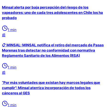
Minsal alerta por baja percepción del riesgo de los
vapeadores: uno de cada tres adolescentes en Chile los ha
probado
1
min
📰
📋 MINSAL: MINSAL notifica el retiro del mercado de Pasas
Morenas tras detectar no conformidad con normativa
Reglamento Sanitario de los Alimentos (RSA)
1
min
📰
“Por más voluntades que existan hay marcos legales que
cumplir”: Minsal aterriza incorporación de todos los
cánceres al GES
1
min