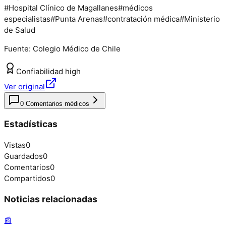
#
Hospital Clínico de Magallanes
#
médicos
especialistas
#
Punta Arenas
#
contratación médica
#
Ministerio
de Salud
Fuente:
Colegio Médico de Chile
Confiabilidad
high
Ver original
0
Comentarios médicos
Estadísticas
Vistas
0
Guardados
0
Comentarios
0
Compartidos
0
Noticias relacionadas
📰