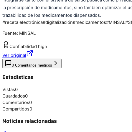
la prescripción de medicamentos, sino también optimizar el u
trazabilidad de los medicamentos dispensados.
#
receta electrónica
#
digitalización
#
medicamentos
#
MINSAL
#
S
Fuente:
MINSAL
Confiabilidad
high
Ver original
0
Comentarios médicos
Estadísticas
Vistas
0
Guardados
0
Comentarios
0
Compartidos
0
Noticias relacionadas