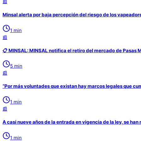
📰
Minsal alerta por baja percepción del riesgo de los vapeador
1
min
📰
📋 MINSAL: MINSAL notifica el retiro del mercado de Pasas 
5
min
📰
“Por más voluntades que existan hay marcos legales que cump
1
min
📰
A casi nueve años de la entrada en vigencia de la ley, se han
1
min