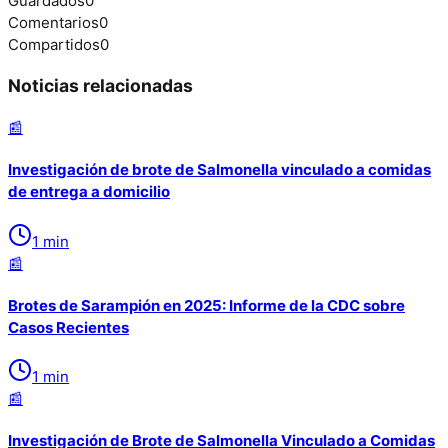
Guardados
0
Comentarios
0
Compartidos
0
Noticias relacionadas
📰
Investigación de brote de Salmonella vinculado a comidas
de entrega a domicilio
1
min
📰
Brotes de Sarampión en 2025: Informe de la CDC sobre
Casos Recientes
1
min
📰
Investigación de Brote de Salmonella Vinculado a Comidas