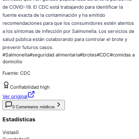
de COVID-19. El CDC está trabajando para identificar la
fuente exacta de la contaminación y ha emitido
recomendaciones para que los consumidores estén atentos
a los síntomas de infección por Salmonella. Los servicios de
salud pública están colaborando para controlar el brote y
prevenir futuros casos.
#
Salmonella
#
seguridad alimentaria
#
brotes
#
CDC
#
comidas a
domicilio
Fuente:
CDC
Confiabilidad
high
Ver original
0
Comentarios médicos
Estadísticas
Vistas
0